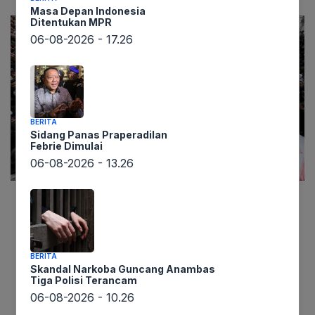
Masa Depan Indonesia
Ditentukan MPR
06-08-2026 - 17.26
BERITA
Sidang Panas Praperadilan
Febrie Dimulai
06-08-2026 - 13.26
Lintaswarta.co.id – Eskalasi konflik di jantung
Timur Tengah telah mencapai titik
mengkhawatirkan, menyusul serangan yang
BERITA
dilancarkan Amerika Serikat (AS) dan Israel
Skandal Narkoba Guncang Anambas
Tiga Polisi Terancam
terhadap Iran pada 28 Februari lalu. Sejak
06-08-2026 - 10.26
momen tersebut, gelombang kekerasan