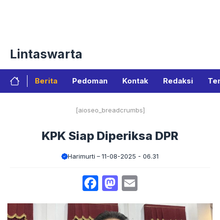
Langsung
Menu
ke
isi
Tentang Kami
Redaksi
Privacy Policy
Pedoman Med
Lintaswarta
Berita
Pedoman
Kontak
Redaksi
Te
[aioseo_breadcrumbs]
KPK Siap Diperiksa DPR
Harimurti
11-08-2025 - 06.31
Facebook
Mastodon
Email