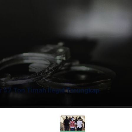
 robek di wajah dan meninggal dunia di RSUD
 Desa Parbangunan, Panyabungan ini menjadi korban
ah melakukan penyelidikan lebih lanjut terkait penyebab
r 52 Ton Timah Ilegal Terungkap