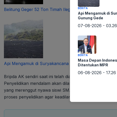
BERITA
Belitung Geger 52 Ton Timah Ilegal Terungkap
Api Mengamuk di Su
Gunung Gede
07-08-2026 - 03.26
BERITA
Masa Depan Indones
Api Mengamuk di Suryakancana Gunung Gede
Ditentukan MPR
06-08-2026 - 17.26
Bripda AK sendiri saat ini telah diamankan di Sie Propa
Penyelidikan mendalam akan dilakukan untuk memastikan
yang merenggut nyawa siswi SMA tersebut. Kasus ini me
proses penyelidikan agar keadilan dapat ditegakkan.