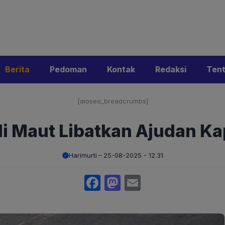
i
Privacy Policy
Pedoman Media Siber
Kontak
Ke
Berita
Pedoman
Kontak
Redaksi
Ten
[aioseo_breadcrumbs]
i Maut Libatkan Ajudan Ka
Harimurti
25-08-2025 - 12.31
Facebook
Mastodon
Email