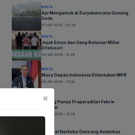
BERITA
Api Mengamuk di Suryakancana Gunung
Gede
07-08-2026 - 03.26
BERITA
Jejak Emas dan Uang Ratusan Miliar
Ditelusuri
06-08-2026 - 21.26
BERITA
Masa Depan Indonesia Ditentukan MPR
06-08-2026 - 17.26
×
BERITA
Sidang Panas Praperadilan Febrie
Dimulai
06-08-2026 - 13.26
BERITA
Skandal Narkoba Guncang Anambas