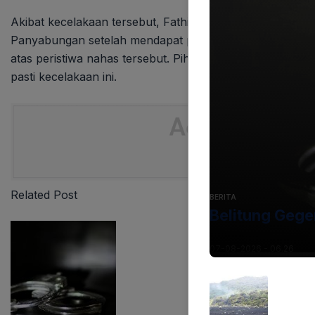
Akibat kecelakaan tersebut, Fathia Anis mengalami luka
Panyabungan setelah mendapat perawatan medis. Warga
atas peristiwa nahas tersebut. Pihak kepolisian kini teng
pasti kecelakaan ini.
Related Post
BERITA
Belitung Gege
07-08-2026 - 06.26