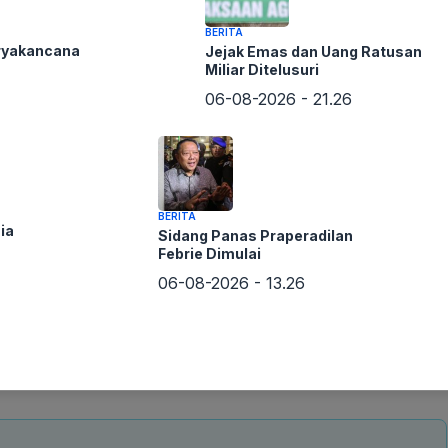
BERITA
ryakancana
Jejak Emas dan Uang Ratusan
Miliar Ditelusuri
06-08-2026 - 21.26
BERITA
ia
Sidang Panas Praperadilan
Febrie Dimulai
06-08-2026 - 13.26
m Polres Madina dan menjalani serangkaian pemeriksaan.
 adanya unsur kelalaian atau pidana dalam kecelakaan
njadi sorotan publik dan menuntut transparansi dalam