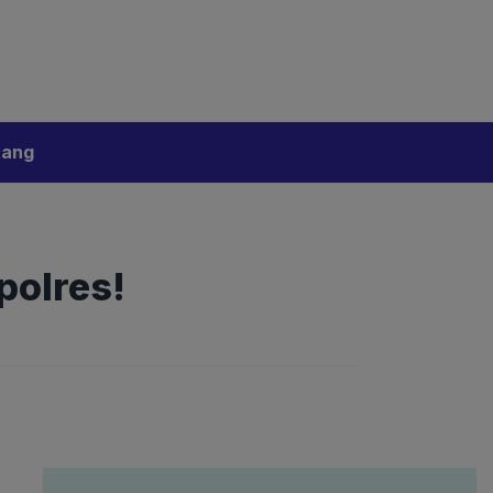
bijakan Artificial Intelligence (AI)
Disclaimer
tang
polres!