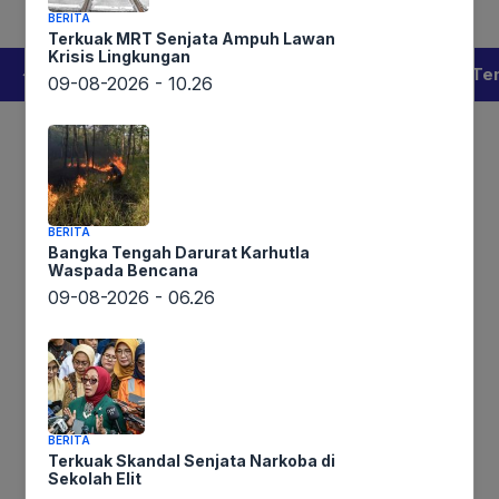
Lintaswarta
BERITA
Terkuak MRT Senjata Ampuh Lawan
Krisis Lingkungan
Berita
Pedoman
Kontak
Redaksi
Te
09-08-2026 - 10.26
BERITA
Bangka Tengah Darurat Karhutla
Waspada Bencana
09-08-2026 - 06.26
Terungkap Penyelundupan Narkoba
Triliunan Rupiah
BERITA
Terkuak Skandal Senjata Narkoba di
Harimurti
09-08-2026 – 13.26
Sekolah Elit