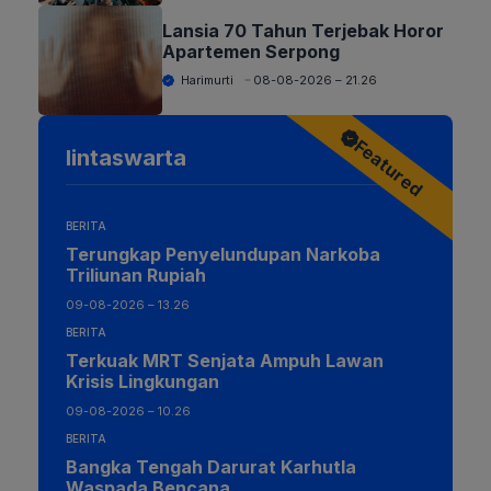
Lansia 70 Tahun Terjebak Horor
Apartemen Serpong
Harimurti
08-08-2026 – 21.26
Featured
lintaswarta
BERITA
Terungkap Penyelundupan Narkoba
Triliunan Rupiah
09-08-2026 – 13.26
BERITA
Terkuak MRT Senjata Ampuh Lawan
Krisis Lingkungan
09-08-2026 – 10.26
BERITA
Bangka Tengah Darurat Karhutla
Waspada Bencana